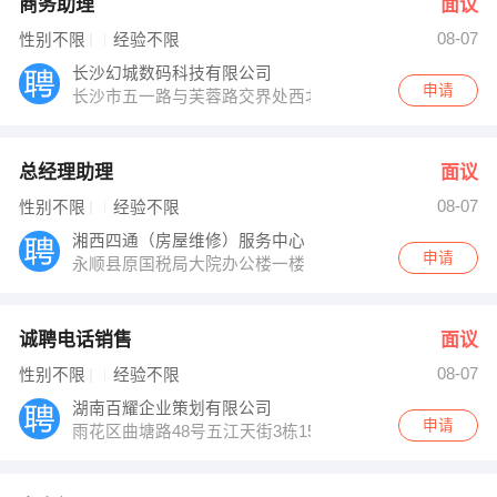
商务助理
面议
08-07
性别不限
经验不限
长沙幻城数码科技有限公司
申请
长沙市五一路与芙蓉路交界处西北角，第一大道写字楼17
总经理助理
面议
08-07
性别不限
经验不限
湘西四通（房屋维修）服务中心
申请
永顺县原国税局大院办公楼一楼
诚聘电话销售
面议
08-07
性别不限
经验不限
湖南百耀企业策划有限公司
申请
雨花区曲塘路48号五江天街3栋1503