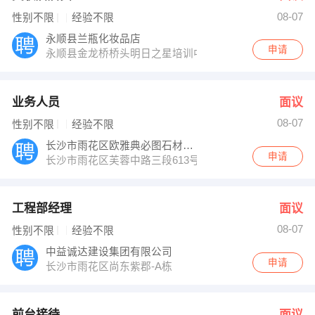
08-07
性别不限
经验不限
永顺县兰瓶化妆品店
申请
永顺县金龙桥桥头明日之星培训中心楼下
业务人员
面议
08-07
性别不限
经验不限
长沙市雨花区欧雅典必图石材公司
申请
长沙市雨花区芙蓉中路三段613号浦沅小区
工程部经理
面议
08-07
性别不限
经验不限
中益诚达建设集团有限公司
申请
长沙市雨花区尚东紫郡-A栋
前台接待
面议