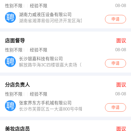
08-08
性别不限
经验不限
湖南力威液压设备有限公司
申请
湖南省湘潭易俗河经济开发区海棠路（湘潭二大桥以南50
店面督导
面议
08-08
性别不限
经验不限
长沙银嘉科技有限公司
申请
解放路华海3C四楼银嘉大卖场（火车站附近）
分店负责人
面议
08-08
性别不限
经验不限
张家界东方手机城有限公司
申请
长沙市芙蓉区五一大道800号中隆国际大厦803＃
美妆店店员
面议