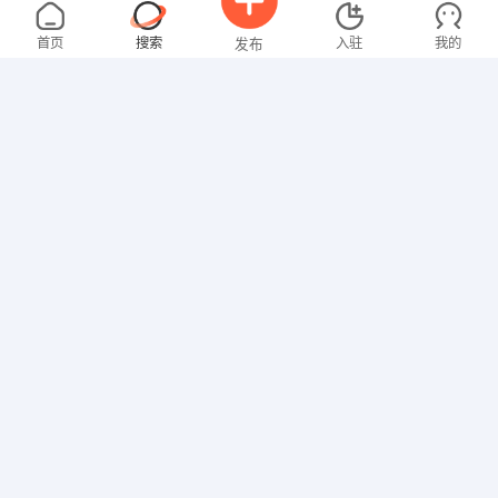
梁先生
4000-5000元
08-01
不限区域
全职
高中
首页
搜索
入驻
我的
发布
行政/后勤
钟先生
4000-5000元
08-01
不限区域
全职
招聘信息
求职简历
技工/普工
张女士
面议
08-01
不限区域
全职
文员
叶先生
5000-8000元
08-01
不限区域
全职
高中