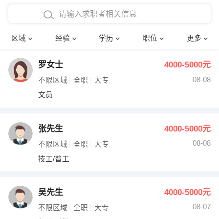
在校学生工作经验
本科
行政后勤
建筑装潢
确定
区域
经验
学历
职位
更多
三年以上工作经验
硕士
销售岗位
教师
罗女士
4000-5000元
四年以上工作经验
博士
文员
护士
08-08
不限区域
全职
大专
五年以上工作经验
财务会计
传单派发
文员
十年以上工作经验
超市零售
促销导购
张先生
4000-5000元
网络IT
保健按摩
08-08
不限区域
全职
大专
技工/普工
快递员
前台接待
收银员
技术员/工程师
吴先生
4000-5000元
08-07
水电/机修
部门经理
不限区域
全职
大专