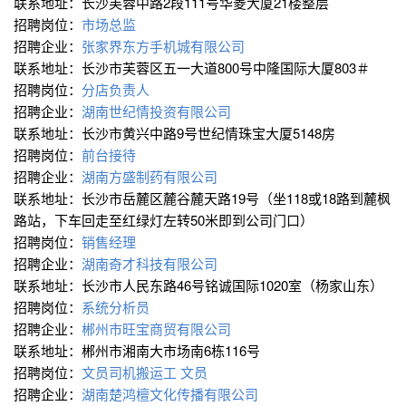
联系地址：长沙芙蓉中路2段111号华菱大厦21楼整层
招聘岗位：
市场总监
招聘企业：
张家界东方手机城有限公司
联系地址：长沙市芙蓉区五一大道800号中隆国际大厦803＃
招聘岗位：
分店负责人
招聘企业：
湖南世纪情投资有限公司
联系地址：长沙市黄兴中路9号世纪情珠宝大厦5148房
招聘岗位：
前台接待
招聘企业：
湖南方盛制药有限公司
联系地址：长沙市岳麓区麓谷麓天路19号（坐118或18路到麓枫
路站，下车回走至红绿灯左转50米即到公司门口）
招聘岗位：
销售经理
招聘企业：
湖南奇才科技有限公司
联系地址：长沙市人民东路46号铭诚国际1020室（杨家山东）
招聘岗位：
系统分析员
招聘企业：
郴州市旺宝商贸有限公司
联系地址：郴州市湘南大市场南6栋116号
招聘岗位：
文员司机搬运工
文员
招聘企业：
湖南楚鸿檀文化传播有限公司