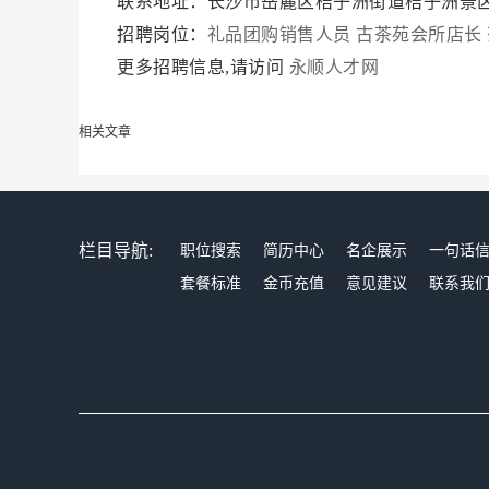
联系地址：长沙市岳麓区桔子洲街道桔子洲景
招聘岗位：
礼品团购销售人员
古茶苑会所店长
更多招聘信息,请访问
永顺人才网
相关文章
栏目导航:
职位搜索
简历中心
名企展示
一句话
套餐标准
金币充值
意见建议
联系我