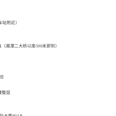
车站附近）
（湘潭二大桥以南500米即到）
理
1楼整层
际大厦803＃