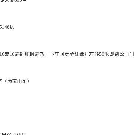
148房
18或18路到麓枫路站，下车回走至红绿灯左转50米即到公司
0室（杨家山东）